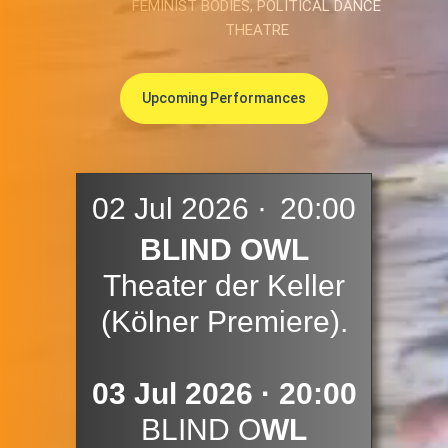
FEMINIST BODIES, POLITICAL DANCE
THEATRE
Upcoming Performances
02 Jul 2026
·
20:00
NEWS
BLIND OWL
Theater der Keller
(Kölner Premiere)
.
03 Jul 2026 · 20:00
BLIND O
WL