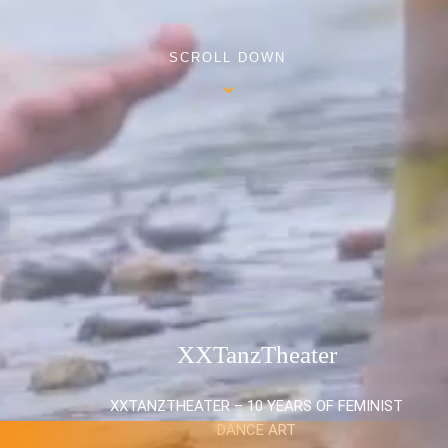
SCROLL DOWN
XXTanzTheater
XXTANZTHEATER – 10 YEARS OF FEMINIST
DANCE ART